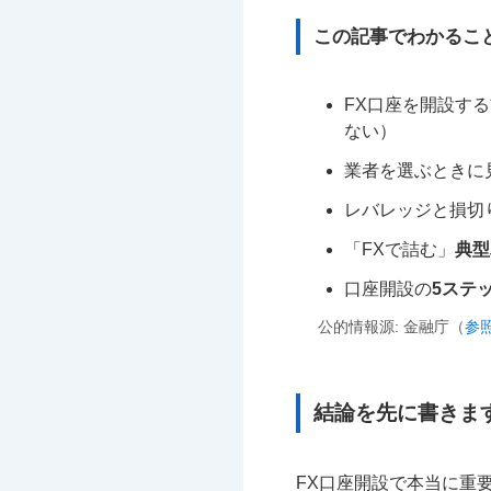
この記事でわかるこ
FX口座を開設す
ない）
業者を選ぶときに
レバレッジと損切
「FXで詰む」
典型
口座開設の
5ステ
公的情報源: 金融庁（
参
結論を先に書きま
FX口座開設で本当に重