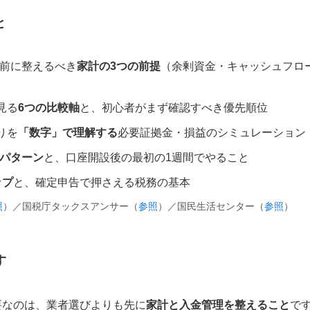
と
る前に整えるべき
家計の3つの前提
（余剰資金・キャッシュフロ
見る
6つの比較軸
と、初心者がまず確認すべき優先順位
りを
「数字」で理解する
必要証拠金・損益のシミュレーション
パターン
と、口座開設後の最初の1週間でやること
ップ
と、確定申告で押さえる税務の基本
照
）／国税庁タックスアンサー（
参照
）／国民生活センター（
参照
）
す
要なのは、業者選びよりも先に
家計と入金管理を整えること
で