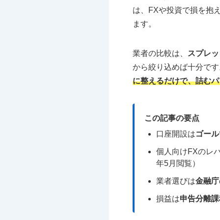
は、FXや投資で損を抱
ます。
業者の比較は、
スプレッ
から絞り込めば十分です
に整えるだけで、詰むパ
この記事の要点
口座開設は
ゴール
個人向けFXのレ
年5月閲覧）
業者選びは
金融庁
損益は
申告分離課税