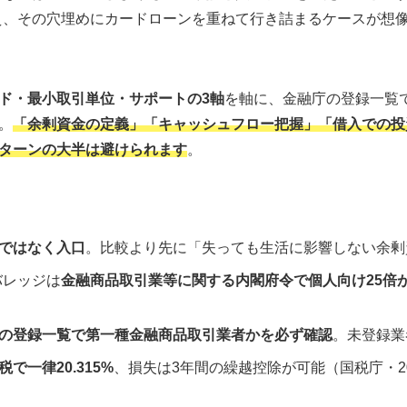
え、その穴埋めにカードローンを重ねて行き詰まるケースが想
ド・最小取引単位・サポートの3軸
を軸に、金融庁の登録一覧
。
「余剰資金の定義」「キャッシュフロー把握」「借入での投
ターンの大半は避けられます
。
ではなく入口
。比較より先に「失っても生活に影響しない余剰
バレッジは
金融商品取引業等に関する内閣府令で個人向け25倍
の登録一覧で第一種金融商品取引業者かを必ず確認
。未登録業
で一律20.315%
、損失は3年間の繰越控除が可能（国税庁・20