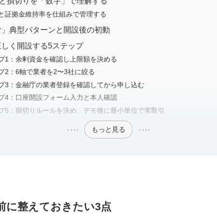
と損切りを「数字」で理解する
と証拠金維持率を仕組みで管理する
む」典型パターンと開設後の初動
正しく開設する5ステップ
プ1：余剰資金を確認し上限額を決める
プ2：6軸で業者を2〜3社に絞る
プ3：金融庁の業者登録を確認してから申し込む
プ4：口座開設フォーム入力と本人確認
プ5：損切りルールを決め、デモ後に最小単位で実取引
もっと見る
前に整えておきたい3点