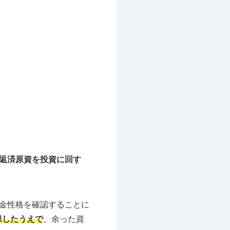
返済原資を投資に回す
金性格を確認することに
保したうえで
、余った資