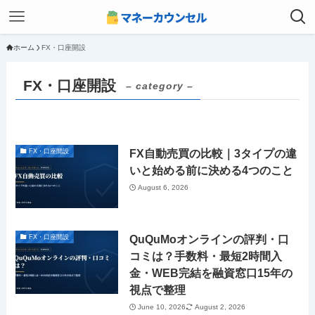
ホーム
FX・口座開設
FX・口座開設
– category –
FX自動売買の比較｜3タイプの違
FX・口座開設
いと始める前に決める4つのこと
August 6, 2026
QuQuMoオンラインの評判・口
FX・口座開設
コミは？手数料・最短2時間入
金・WEB完結を融資窓口15年の
視点で整理
June 10, 2026
August 2, 2026