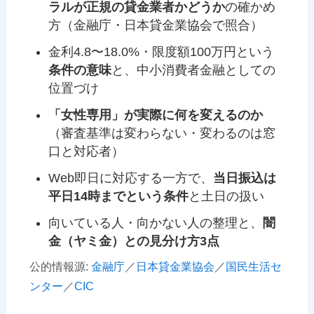
ラルが正規の貸金業者かどうか
の確かめ
方（金融庁・日本貸金業協会で照合）
金利4.8〜18.0%・限度額100万円という
条件の意味
と、中小消費者金融としての
位置づけ
「女性専用」が実際に何を変えるのか
（審査基準は変わらない・変わるのは窓
口と対応者）
Web即日に対応する一方で、
当日振込は
平日14時までという条件
と土日の扱い
向いている人・向かない人の整理と、
闇
金（ヤミ金）との見分け方3点
公的情報源:
金融庁
／
日本貸金業協会
／
国民生活セ
ンター
／
CIC