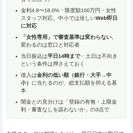
金利4.8〜18.0%・限度額100万円・女性
スタッフ対応。中小では珍しい
Web即日
に対応
「女性専用」で審査基準は変わらない
。
変わるのは窓口と対応者
当日振込は
平日14時まで
・土日は不向き
という条件は押さえておく
借入は
金利の低い順（銀行・大手→中
小）
に当たるのが、総支払額を抑える基
本
闇金との見分けは「登録の有無・上限金
利・審査なしを謳わないか」の3点で