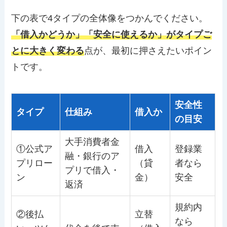
下の表で4タイプの全体像をつかんでください。
「借入かどうか」「安全に使えるか」がタイプご
とに大きく変わる
点が、最初に押さえたいポイン
トです。
安全性
タイプ
仕組み
借入か
の目安
大手消費者金
①公式ア
借入
登録業
融・銀行のア
プリロー
（貸
者なら
プリで借入・
ン
金）
安全
返済
規約内
②後払
立替
なら