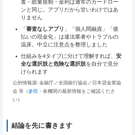
査・総量規制・金利は通常のカードロー
ンと同じ。アプリだから甘いわけではあ
りません
「
審査なしアプリ
」「個人間融資」「後
払いの現金化」は違法業者やトラブルの
温床。中立に注意点を整理しました
仕組みを4タイプに分けて理解すれば、
安
全な選択肢と危険な選択肢
を自分で見分
けられます
公的情報源: 金融庁／全国銀行協会／日本貸金業協
会 等（
参照
・各機関の最新情報をご確認くださ
い）
結論を先に書きます