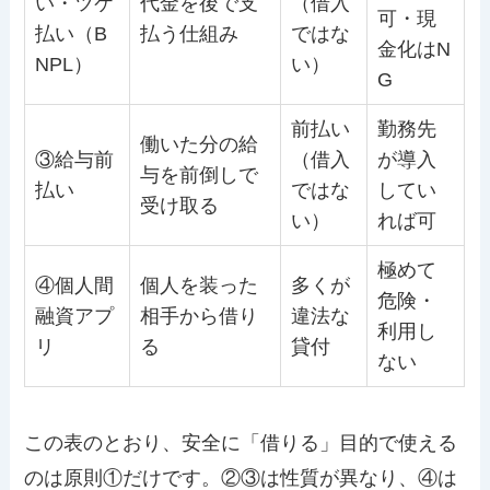
い・ツケ
代金を後で支
（借入
可・現
払い（B
払う仕組み
ではな
金化はN
NPL）
い）
G
前払い
勤務先
働いた分の給
③給与前
（借入
が導入
与を前倒しで
払い
ではな
してい
受け取る
い）
れば可
極めて
④個人間
個人を装った
多くが
危険・
融資アプ
相手から借り
違法な
利用し
リ
る
貸付
ない
この表のとおり、安全に「借りる」目的で使える
のは原則①だけです。②③は性質が異なり、④は