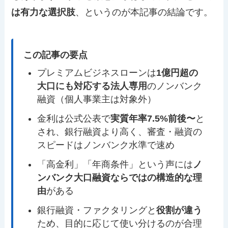
は有力な選択肢
、というのが本記事の結論です。
この記事の要点
プレミアムビジネスローンは
1億円超の
大口にも対応する法人専用
のノンバンク
融資（個人事業主は対象外）
金利は公式公表で
実質年率7.5%前後〜
と
され、銀行融資より高く、審査・融資の
スピードはノンバンク水準で速め
「高金利」「年商条件」という声には
ノ
ンバンク大口融資ならではの構造的な理
由
がある
銀行融資・ファクタリングと
役割が違う
ため、目的に応じて使い分けるのが合理