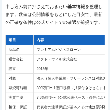
申し込み前に押さえておきたい
基本情報
を整理し
ます。数値は公開情報をもとにした目安で、最新
の正確な条件は公式サイトでの確認が前提です。
項目
内容
商品名
プレミアムビジネスローン
運営会社
アクト・ウィル株式会社
設立
2013年
対象
法人（個人事業主・フリーランスは対象外
融資可能額
300万円〜1億円規模（担保付きはさらに相
実質年率
7.5%前後〜（公式公表ベース・条件により
担保・保証
代表者の連帯保証が基本／その他は原則不