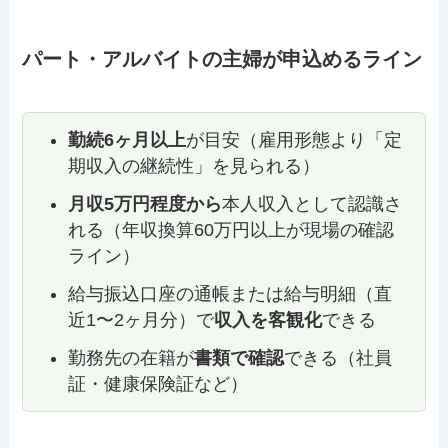
パート・アルバイトの主婦が申込めるライン
勤続6ヶ月以上
が目安（雇用形態より「定
期収入の継続性」を見られる）
月収5万円程度から
本人収入として認識さ
れる（年収換算60万円以上が現場の確認
ライン）
給与振込口座の通帳または給与明細（直
近1〜2ヶ月分）で
収入を客観化
できる
勤務先の在籍が
書類で確認
できる（社員
証・健康保険証など）