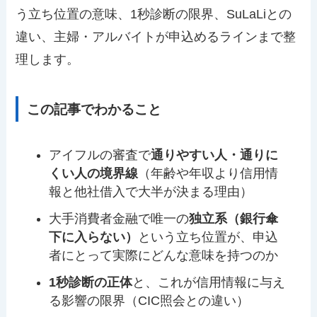
う立ち位置の意味、1秒診断の限界、SuLaLiとの
違い、主婦・アルバイトが申込めるラインまで整
理します。
この記事でわかること
アイフルの審査で
通りやすい人・通りに
くい人の境界線
（年齢や年収より信用情
報と他社借入で大半が決まる理由）
大手消費者金融で唯一の
独立系（銀行傘
下に入らない）
という立ち位置が、申込
者にとって実際にどんな意味を持つのか
1秒診断の正体
と、これが信用情報に与え
る影響の限界（CIC照会との違い）