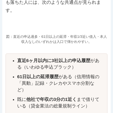
も落ちた人には、次のような共通点が見られま
す。
図：直近の申込過多・61日以上の延滞・年収1/3近い借入・本人
収入なしのいずれかは入口で弾かれやすい。
直近6ヶ月以内に3社以上の申込履歴
があ
る（いわゆる申込ブラック）
61日以上の延滞履歴
がある（信用情報の
「異動」記録・クレカやスマホ分割な
ど）
既に
他社で年収の3分の1近く
まで借りて
いる（貸金業法の総量規制ライン）