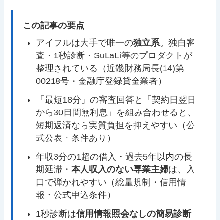
この記事の要点
アイフルは大手で唯一の
独立系
。独自審
査・1秒診断・SuLaLi等のプロダクトが
整理されている（近畿財務局長(14)第
00218号・金融庁登録貸金業者）
「最短18分」の審査回答と「契約日翌日
から30日間無利息」を組み合わせると、
短期返済なら実質負担を抑えやすい（公
式公表・条件あり）
年収3分の1超の借入・過去5年以内の長
期延滞・
本人収入のない専業主婦
は、入
口で弾かれやすい（総量規制・信用情
報・公式申込条件）
1秒診断は
信用情報照会なしの簡易診断