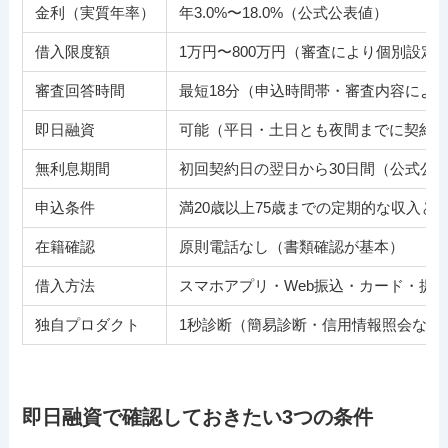
金利（実質年率）
年3.0%〜18.0%（公式公表値）
借入限度額
1万円〜800万円（審査により個別設定
審査回答時間
最短18分（申込時間帯・審査内容によ
即日融資
可能（平日・土日とも夜間までに契約
無利息期間
初回契約日の翌日から30日間（公式公
申込条件
満20歳以上75歳までの定期的な収入
在籍確認
原則電話なし（書類確認が基本）
借入方法
スマホアプリ・Web振込・カード・提
独自プロダクト
1秒診断（簡易診断・信用情報照会なし）／
即日融資で確認しておきたい3つの条件