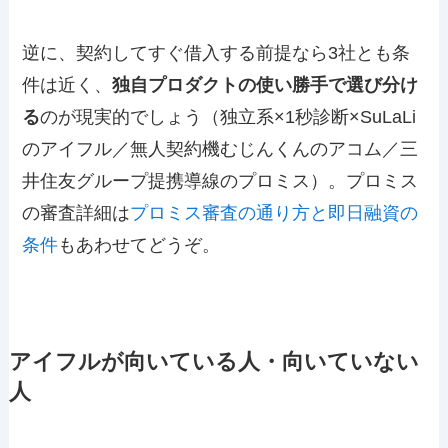
逆に、契約してすぐ借入する前提なら3社とも条
件は近く、
独自プロダクトの使い勝手で選び分け
る
のが現実的でしょう（独立系×1秒診断×SuLaLi
のアイフル／無人契約機むじんくんのアコム／三
井住友グループ提携導線のプロミス）。プロミス
の審査詳細は
プロミス審査の通り方と即日融資の
条件
もあわせてどうぞ。
アイフルが向いている人・向いていない
人