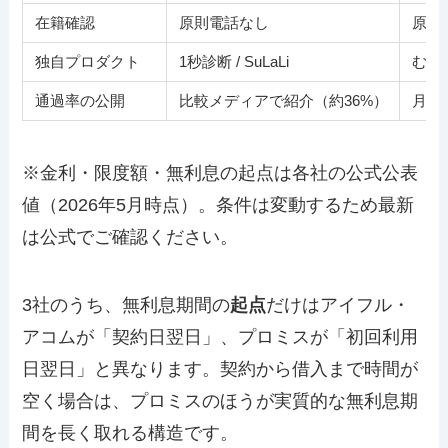
在籍確認
原則電話なし
原則
独自プロダクト
1秒診断 / SuLaLi
むじ
通過率の公開
比較メディアで紹介（約36%）
月次
※金利・限度額・無利息の起点は各社の公式公表
値（2026年5月時点）。条件は変動するため最新
は公式でご確認ください。
3社のうち、無利息期間の
起点
だけはアイフル・
アコムが「契約日翌日」、プロミスが「初回利用
日翌日」と異なります。契約から借入まで時間が
空く場合は、プロミスのほうが実質的な無利息期
間を長く取れる構造です。