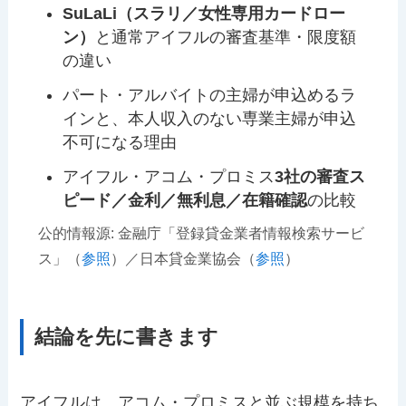
SuLaLi（スラリ／女性専用カードロー
ン）
と通常アイフルの審査基準・限度額
の違い
パート・アルバイトの主婦が申込めるラ
インと、本人収入のない専業主婦が申込
不可になる理由
アイフル・アコム・プロミス
3社の審査ス
ピード／金利／無利息／在籍確認
の比較
公的情報源: 金融庁「登録貸金業者情報検索サービ
ス」（
参照
）／日本貸金業協会（
参照
）
結論を先に書きます
アイフルは、アコム・プロミスと並ぶ規模を持ち