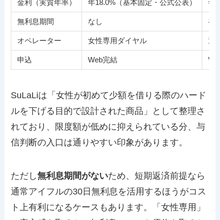
金利（実質年率）
年18.0%（基本固定・公式公表）
年3
無利息期間
なし
初
オペレーター
女性専用ダイヤル
通
申込
Web完結
W
SuLaLiは「女性が初めて少額を借りる際のハード
ルを下げる目的で設計された商品」として整理さ
れており、限度額が低めに抑えられている分、与
信判断の入口は通りやすい印象があります。
ただし
無利息期間がない
ため、短期返済前提なら
通常アイフルの30日無利息を活用するほうがコス
ト上有利になるケースもあります。「女性専用」