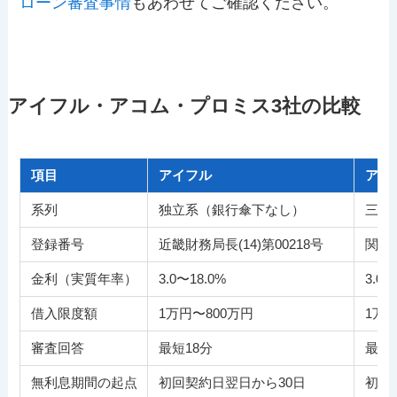
ローン審査事情
もあわせてご確認ください。
アイフル・アコム・プロミス3社の比較
項目
アイフル
アコ
系列
独立系（銀行傘下なし）
三菱
登録番号
近畿財務局長(14)第00218号
関東財
金利（実質年率）
3.0〜18.0%
3.0〜
借入限度額
1万円〜800万円
1万円
審査回答
最短18分
最短
無利息期間の起点
初回契約日翌日から30日
初回