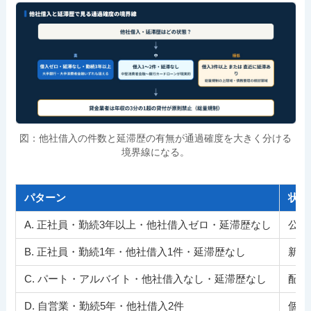
図：他社借入の件数と延滞歴の有無が通過確度を大きく分ける
境界線になる。
パターン
状況
A. 正社員・勤続3年以上・他社借入ゼロ・延滞歴なし
公務
B. 正社員・勤続1年・他社借入1件・延滞歴なし
新卒
C. パート・アルバイト・他社借入なし・延滞歴なし
配偶
D. 自営業・勤続5年・他社借入2件
個人