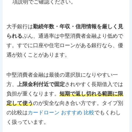
項説明でご確認ください。
大手銀行は
勤続年数・年収・信用情報を厳しく見
られる
ぶん、通過率は中堅消費者金融より低めで
す。すでに口座や住宅ローンがある銀行なら、優
遇が効くことがあります。
中堅消費者金融は最後の選択肢になりやすい一
方、
上限金利付近で固定
されやすく長期借入では
負担が重くなります。
短期で返し切れる範囲に限
定して使う
のが安全な向き合い方です。タイプ別
の比較は
カードローン おすすめ 比較
でもくわし
く扱っています。