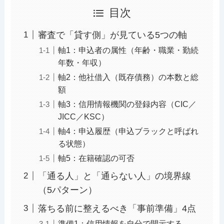
目次
審査で「貸す側」が見ている5つの軸
軸1：申込者の属性（年齢・職業・勤続
年数・年収）
軸2：他社借入（既存債務）の本数と総
額
軸3：信用情報機関の登録内容（CIC／
JICC／KSC）
軸4：申込履歴（申込ブラックと呼ばれ
る状態）
軸5：在籍確認の可否
「通る人」と「通らない人」の境界線
（5パターン）
落ちる前に整えるべき「事前準備」4点
準備1：信用情報を自分で開示する