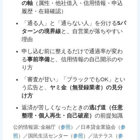
の軸
（属性・他社借入・信用情報・申込
履歴・在籍確認）
「通る人」と「通らない人」を分ける
5パ
ターンの境界線
と、自営業が落ちやすい
理由
申し込む前に整えるだけで通過率が変わ
る
事前準備
と、信用情報の自己開示のや
り方
「審査が甘い」「ブラックでもOK」とい
う広告と、
ヤミ金（無登録業者）の見分
け方
返済が苦しくなったときの
逃げ道（任意
整理・個人再生・自己破産）
の前提知識
公的情報源: 金融庁（
参照
）／日本貸金業協会（
参
照
）／国民生活センター（
参照
）／法テラス（
参