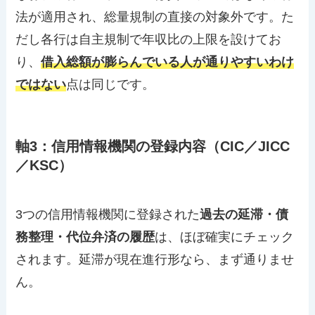
法が適用され、総量規制の直接の対象外です。た
だし各行は自主規制で年収比の上限を設けてお
り、
借入総額が膨らんでいる人が通りやすいわけ
ではない
点は同じです。
軸3：信用情報機関の登録内容（CIC／JICC
／KSC）
3つの信用情報機関に登録された
過去の延滞・債
務整理・代位弁済の履歴
は、ほぼ確実にチェック
されます。延滞が現在進行形なら、まず通りませ
ん。