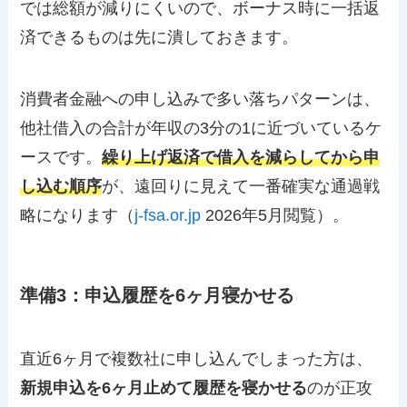
では総額が減りにくいので、ボーナス時に一括返
済できるものは先に潰しておきます。
消費者金融への申し込みで多い落ちパターンは、
他社借入の合計が年収の3分の1に近づいているケ
ースです。
繰り上げ返済で借入を減らしてから申
し込む順序
が、遠回りに見えて一番確実な通過戦
略になります（
j-fsa.or.jp
2026年5月閲覧）。
準備3：申込履歴を6ヶ月寝かせる
直近6ヶ月で複数社に申し込んでしまった方は、
新規申込を6ヶ月止めて履歴を寝かせる
のが正攻