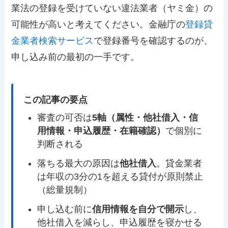
業法の登録を受けていない違法業者（ヤミ金）の
可能性が高いと考えてください。金融庁の
登録貸
金業者検索サービス
で登録番号を確認するのが、
申し込み前の最初の一手です。
この記事の要点
審査の可否は
5軸（属性・他社借入・信
用情報・申込履歴・在籍確認）
で個別に
判断される
落ちる最大の原因は
他社借入
。貸金業者
は年収の3分の1を超える貸付が原則禁止
（総量規制）
申し込む前に
信用情報を自分で開示
し、
他社借入を減らし、申込履歴を寝かせる