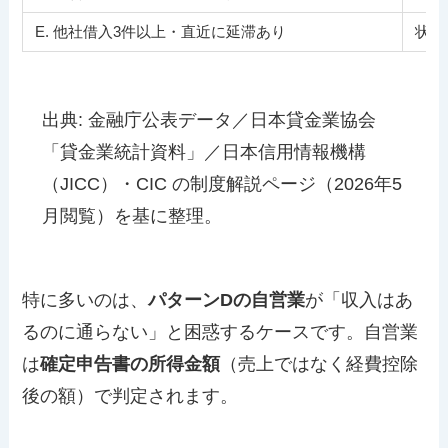
E. 他社借入3件以上・直近に延滞あり
状況
出典: 金融庁公表データ／日本貸金業協会
「貸金業統計資料」／日本信用情報機構
（JICC）・CIC の制度解説ページ（2026年5
月閲覧）を基に整理。
特に多いのは、
パターンDの自営業
が「収入はあ
るのに通らない」と困惑するケースです。自営業
は
確定申告書の所得金額
（売上ではなく経費控除
後の額）で判定されます。